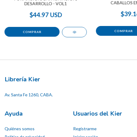
CABALLOS E
DESARROLLO - VOL1
$39.1
$44.97 USD
Librería Kier
Av. Santa Fe 1260, CABA.
Ayuda
Usuarios del Kier
Quiénes somos
Registrarme
Política de privacidad
Iniciar sesión