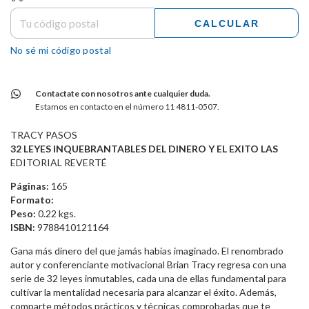
CALCULAR
No sé mi código postal
Contactate con nosotros ante cualquier duda.
Estamos en contacto en el número 11 4811-0507.
TRACY PASOS
32 LEYES INQUEBRANTABLES DEL DINERO Y EL EXITO LAS
EDITORIAL REVERTÉ
Páginas:
165
Formato:
Peso:
0.22 kgs.
ISBN:
9788410121164
Gana más dinero del que jamás habías imaginado. El renombrado
autor y conferenciante motivacional Brian Tracy regresa con una
serie de 32 leyes inmutables, cada una de ellas fundamental para
cultivar la mentalidad necesaria para alcanzar el éxito. Además,
comparte métodos prácticos y técnicas comprobadas que te