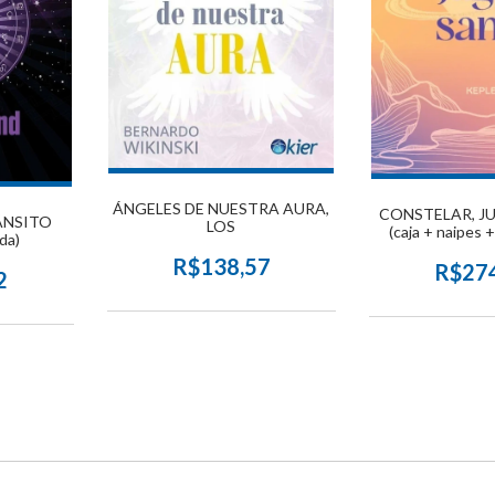
ÁNGELES DE NUESTRA AURA,
CONSTELAR, J
ÁNSITO
LOS
(caja + naipes +
da)
R$138,57
R$27
2