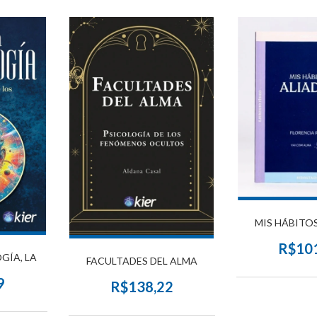
MIS HÁBITO
R$10
GÍA, LA
FACULTADES DEL ALMA
9
R$138,22