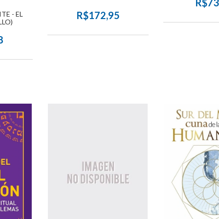
R$73
R$172,95
TE - EL
LLO)
8