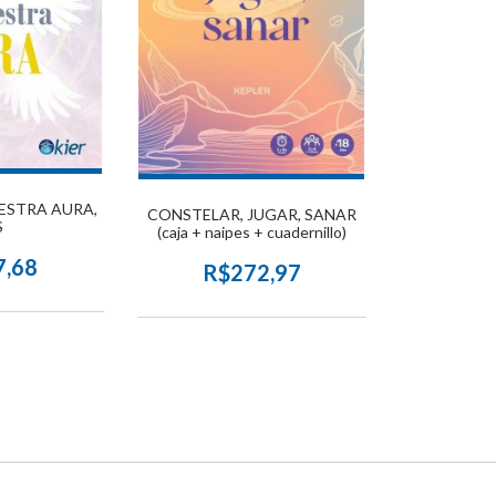
ESTRA AURA,
CONSTELAR, JUGAR, SANAR
S
(caja + naipes + cuadernillo)
7,68
R$272,97