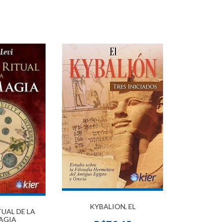
KYBALION, EL
UAL DE LA
AGIA