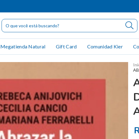
Megatienda Natural
Gift Card
Comunidad Kier
Co
Iní
AB
R