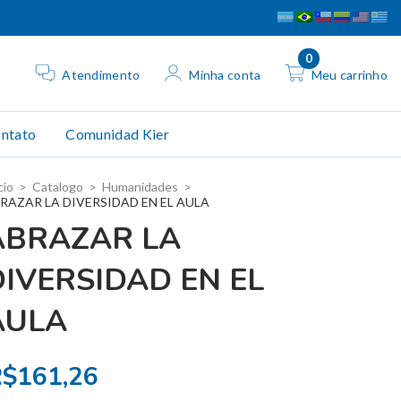
0
Atendimento
Minha conta
Meu carrinho
ntato
Comunidad Kier
cio
>
Catalogo
>
Humanidades
>
RAZAR LA DIVERSIDAD EN EL AULA
ABRAZAR LA
DIVERSIDAD EN EL
AULA
$161,26