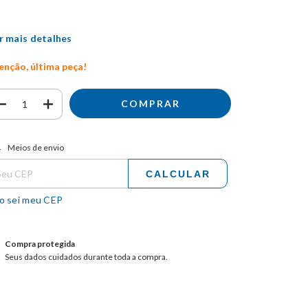
r mais detalhes
enção, última peça!
tregas para o CEP:
ALTERAR CEP
Meios de envio
CALCULAR
o sei meu CEP
Compra protegida
Seus dados cuidados durante toda a compra.