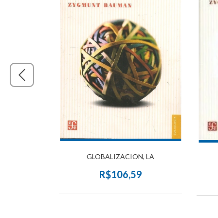
TACULO LA
GLOBALIZACION, LA
9
R$106,59