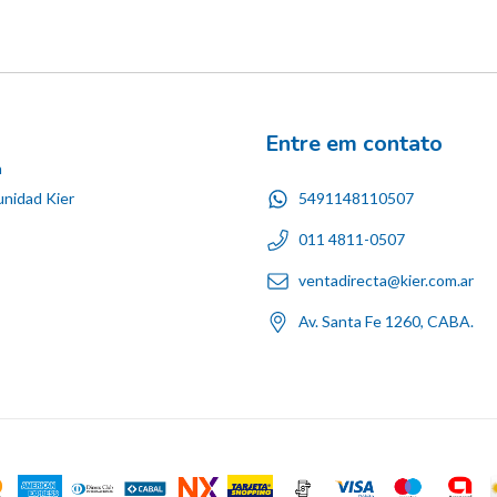
Entre em contato
n
5491148110507
nidad Kier
011 4811-0507
ventadirecta@kier.com.ar
Av. Santa Fe 1260, CABA.