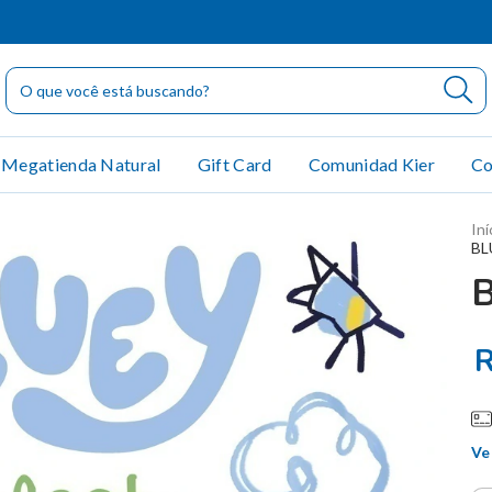
Megatienda Natural
Gift Card
Comunidad Kier
Co
Iní
BL
R
Ve