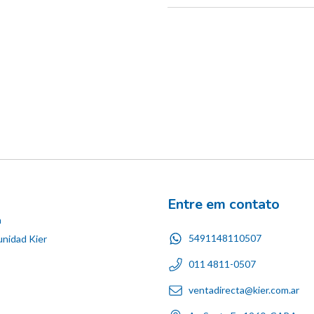
Entre em contato
n
5491148110507
nidad Kier
011 4811-0507
ventadirecta@kier.com.ar