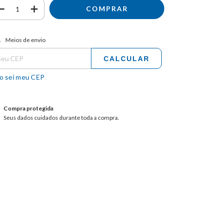
tregas para o CEP:
ALTERAR CEP
Meios de envio
CALCULAR
o sei meu CEP
Compra protegida
Seus dados cuidados durante toda a compra.