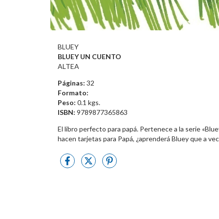
BLUEY
BLUEY UN CUENTO
ALTEA
Páginas:
32
Formato:
Peso:
0.1 kgs.
ISBN:
9789877365863
El libro perfecto para papá. Pertenece a la serie «B
hacen tarjetas para Papá, ¿aprenderá Bluey que a vece