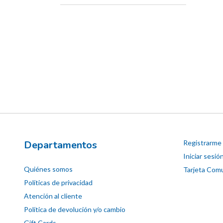
 LA I
6
Departamentos
Registrarme
Iniciar sesió
Quiénes somos
Tarjeta Comu
Políticas de privacidad
Atención al cliente
Política de devolución y/o cambio
Gift Cards