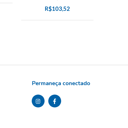
OS
R$103,52
Permaneça conectado