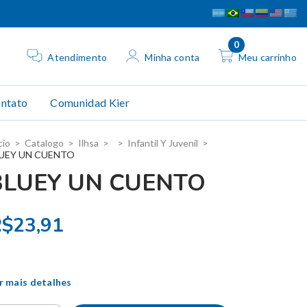
0
Atendimento
Minha conta
Meu carrinho
ntato
Comunidad Kier
cio
>
Catalogo
>
Ilhsa
>
>
Infantil Y Juvenil
>
UEY UN CUENTO
BLUEY UN CUENTO
$23,91
r mais detalhes