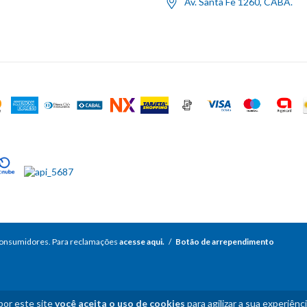
Av. Santa Fe 1260, CABA.
consumidores. Para reclamações
acesse aqui.
/
Botão de arrependimento
por este site
você aceita o uso de cookies
para agilizar a sua experiênc