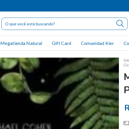
Megatienda Natural
Gift Card
Comunidad Kier
Co
Iní
Oc
R