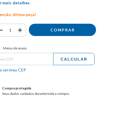
r mais detalhes
enção, última peça!
tregas para o CEP:
ALTERAR CEP
Meios de envio
CALCULAR
o sei meu CEP
Compra protegida
Seus dados cuidados durante toda a compra.