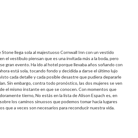
 Stone llega sola al majestuoso Cornwall Inn con un vestido
n el vestíbulo piensan que es una invitada más a la boda, pero
 ese gran evento. Ha ido al hotel porque llevaba años soñando con
hora está sola, tocando fondo y decidida a darse el último lujo
visto cada detalle y cada posible desastre que pudiera depararle
an. Sin embargo, contra todo pronóstico, las dos mujeres se ven
esde el mismo instante en que se conocen. Con momentos que
oramente tierno, No estás en la lista de Alison Espach es, en
 sobre los caminos sinuosos que podemos tomar hacia lugares
s que a veces son necesarios para reconducir nuestra vida.