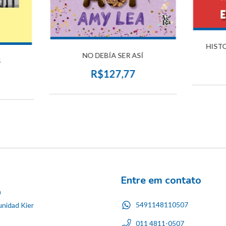
HISTO
NO DEBÍA SER ASÍ
S
R$127,77
Entre em contato
n
5491148110507
nidad Kier
011 4811-0507