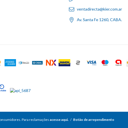
ventadirecta@kier.com.ar
Av. Santa Fe 1260, CABA.
consumidores. Para reclamações
acesse aqui.
/
Botão de arrependimento