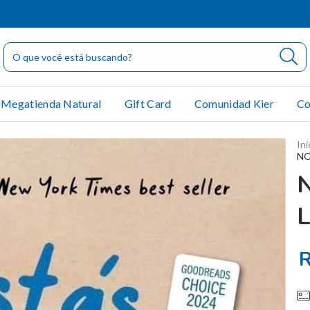
Megatienda Natural
Gift Card
Comunidad Kier
Co
Iní
NO
L
R