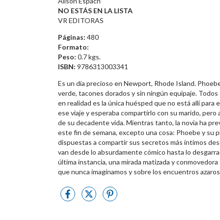
Alison Espach
NO ESTÁS EN LA LISTA
VR EDITORAS
Páginas:
480
Formato:
Peso:
0.7 kgs.
ISBN:
9786313003341
Es un día precioso en Newport, Rhode Island. Phoebe
verde, tacones dorados y sin ningún equipaje. Todos e
en realidad es la única huésped que no está allí para
ese viaje y esperaba compartirlo con su marido, pero a
de su decadente vida. Mientras tanto, la novia ha pre
este fin de semana, excepto una cosa: Phoebe y su pl
dispuestas a compartir sus secretos más íntimos d
van desde lo absurdamente cómico hasta lo desgarrad
última instancia, una mirada matizada y conmovedora
que nunca imaginamos y sobre los encuentros azaroso