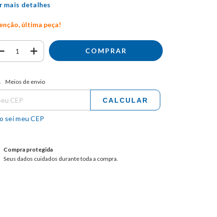
r mais detalhes
enção, última peça!
tregas para o CEP:
ALTERAR CEP
Meios de envio
CALCULAR
o sei meu CEP
Compra protegida
Seus dados cuidados durante toda a compra.