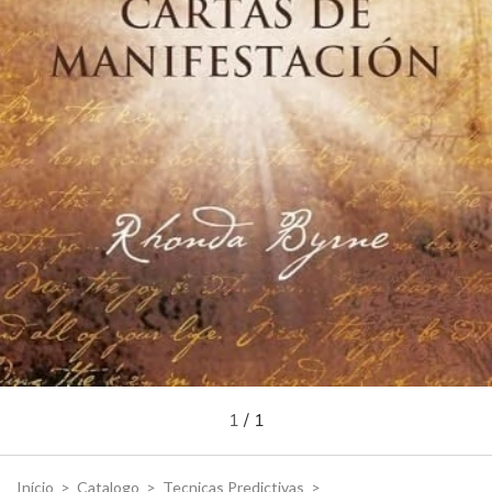
1
/
1
Início
>
Catalogo
>
Tecnicas Predictivas
>