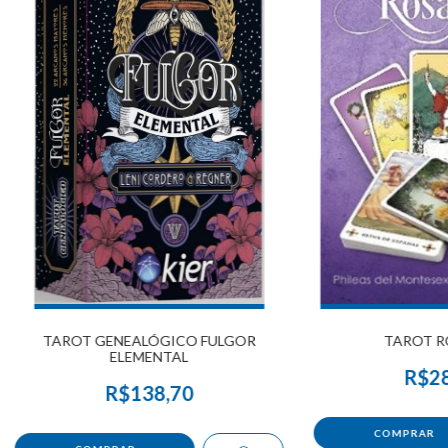
TAROT GENEALÓGICO FULGOR
TAROT R
ELEMENTAL
R$28
R$138,70