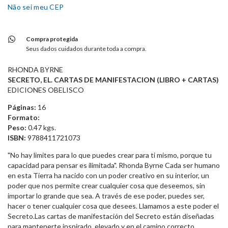
Não sei meu CEP
Compra protegida
Seus dados cuidados durante toda a compra.
RHONDA BYRNE
SECRETO, EL. CARTAS DE MANIFESTACION (LIBRO + CARTAS)
EDICIONES OBELISCO
Páginas:
16
Formato:
Peso:
0.47 kgs.
ISBN:
9788411721073
"No hay limites para lo que puedes crear para ti mismo, porque tu
capacidad para pensar es ilimitada". Rhonda Byrne Cada ser humano
en esta Tierra ha nacido con un poder creativo en su interior, un
poder que nos permite crear cualquier cosa que deseemos, sin
importar lo grande que sea. A través de ese poder, puedes ser,
hacer o tener cualquier cosa que desees. Llamamos a este poder el
Secreto.Las cartas de manifestación del Secreto están diseñadas
para mantenerte inspirado, elevado y en el camino correcto