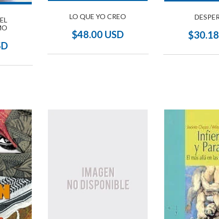
LO QUE YO CREO
DESPE
EL
MO
$48.00 USD
$30.1
SD