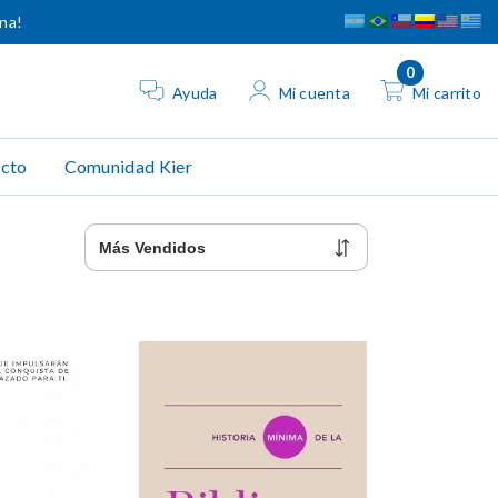
ina!
0
Ayuda
Mi cuenta
Mi carrito
cto
Comunidad Kier