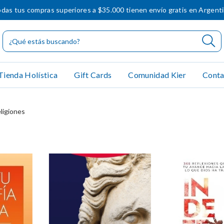
das tus compras superiores a $35.000 tienen envío gratis en Argent
Tienda Holística
Gift Cards
Comunidad Kier
Conta
eligiones