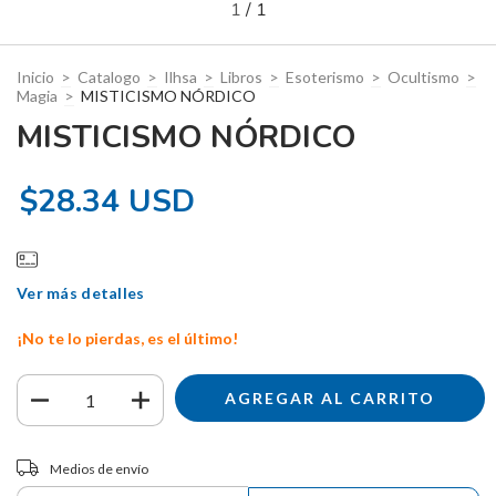
1
/
1
Inicio
>
Catalogo
>
Ilhsa
>
Libros
>
Esoterismo
>
Ocultismo
>
Magia
>
MISTICISMO NÓRDICO
MISTICISMO NÓRDICO
$28.34 USD
Ver más detalles
¡No te lo pierdas, es el último!
Entregas para el CP:
CAMBIAR CP
Medios de envío