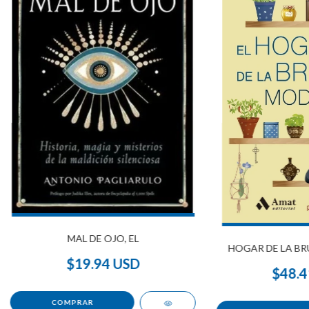
MAL DE OJO, EL
HOGAR DE LA BR
$19.94 USD
$48.4