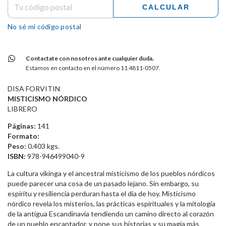
CALCULAR
No sé mi código postal
Contactate con nosotros ante cualquier duda.
Estamos en contacto en el número 11 4811-0507.
DISA FORVITIN
MISTICISMO NÓRDICO
LIBRERO
Páginas:
141
Formato:
Peso:
0.403 kgs.
ISBN:
978-946499040-9
La cultura vikinga y el ancestral misticismo de los pueblos nórdicos
puede parecer una cosa de un pasado lejano. Sin embargo, su
espíritu y resiliencia perduran hasta el día de hoy. Misticismo
nórdico revela los misterios, las prácticas espirituales y la mitología
de la antigua Escandinavia tendiendo un camino directo al corazón
de un pueblo encantador, y pone sus historias y su magia más