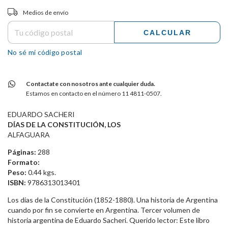
Entregas para el CP:
CAMBIAR CP
Medios de envío
CALCULAR
No sé mi código postal
Contactate con nosotros ante cualquier duda.
Estamos en contacto en el número 11 4811-0507.
EDUARDO SACHERI
DÍAS DE LA CONSTITUCIÓN, LOS
ALFAGUARA
Páginas:
288
Formato:
Peso:
0.44 kgs.
ISBN:
9786313013401
Los días de la Constitución (1852-1880). Una historia de Argentina
cuando por fin se convierte en Argentina. Tercer volumen de
historia argentina de Eduardo Sacheri. Querido lector: Este libro