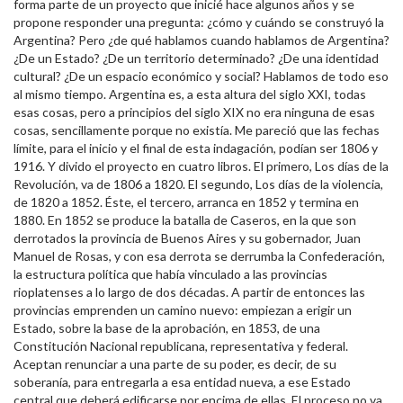
forma parte de un proyecto que inicié hace algunos años y se
propone responder una pregunta: ¿cómo y cuándo se construyó la
Argentina? Pero ¿de qué hablamos cuando hablamos de Argentina?
¿De un Estado? ¿De un territorio determinado? ¿De una identidad
cultural? ¿De un espacio económico y social? Hablamos de todo eso
al mismo tiempo. Argentina es, a esta altura del siglo XXI, todas
esas cosas, pero a principios del siglo XIX no era ninguna de esas
cosas, sencillamente porque no existía. Me pareció que las fechas
límite, para el inicio y el final de esta indagación, podían ser 1806 y
1916. Y divido el proyecto en cuatro libros. El primero, Los días de la
Revolución, va de 1806 a 1820. El segundo, Los días de la violencia,
de 1820 a 1852. Éste, el tercero, arranca en 1852 y termina en
1880. En 1852 se produce la batalla de Caseros, en la que son
derrotados la provincia de Buenos Aires y su gobernador, Juan
Manuel de Rosas, y con esa derrota se derrumba la Confederación,
la estructura política que había vinculado a las provincias
rioplatenses a lo largo de dos décadas. A partir de entonces las
provincias emprenden un camino nuevo: empiezan a erigir un
Estado, sobre la base de la aprobación, en 1853, de una
Constitución Nacional republicana, representativa y federal.
Aceptan renunciar a una parte de su poder, es decir, de su
soberanía, para entregarla a esa entidad nueva, a ese Estado
central que deberá edificarse por encima de ellas. El proceso no va