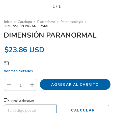
1
/
1
Inicio
>
Catalogo
>
Esoterismo
>
Parapsicologia
>
DIMENSIÓN PARANORMAL
DIMENSIÓN PARANORMAL
$23.86 USD
Ver más detalles
Entregas para el CP:
CAMBIAR CP
Medios de envío
CALCULAR