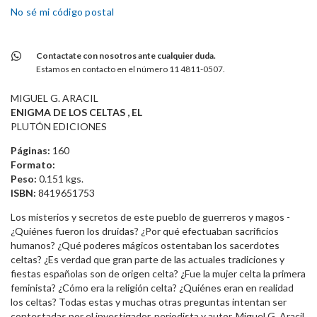
No sé mi código postal
Contactate con nosotros ante cualquier duda.
Estamos en contacto en el número 11 4811-0507.
MIGUEL G. ARACIL
ENIGMA DE LOS CELTAS , EL
PLUTÓN EDICIONES
Páginas:
160
Formato:
Peso:
0.151 kgs.
ISBN:
8419651753
Los misterios y secretos de este pueblo de guerreros y magos -
¿Quiénes fueron los druidas? ¿Por qué efectuaban sacrificios
humanos? ¿Qué poderes mágicos ostentaban los sacerdotes
celtas? ¿Es verdad que gran parte de las actuales tradiciones y
fiestas españolas son de origen celta? ¿Fue la mujer celta la primera
feminista? ¿Cómo era la religión celta? ¿Quiénes eran en realidad
los celtas? Todas estas y muchas otras preguntas intentan ser
contestadas por el investigador, periodista y autor, Miguel G. Aracil,