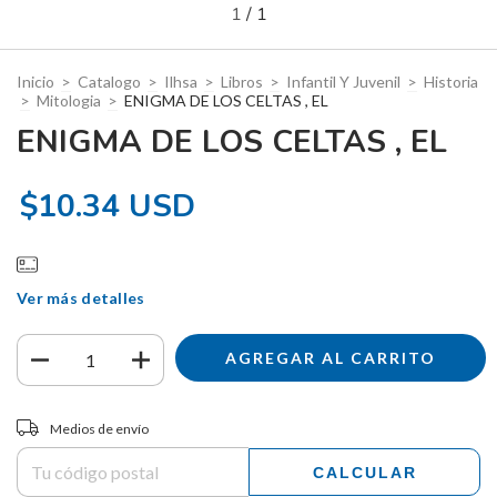
1
/
1
Inicio
>
Catalogo
>
Ilhsa
>
Libros
>
Infantil Y Juvenil
>
Historia
>
Mitologia
>
ENIGMA DE LOS CELTAS , EL
ENIGMA DE LOS CELTAS , EL
$10.34 USD
Ver más detalles
Entregas para el CP:
CAMBIAR CP
Medios de envío
CALCULAR