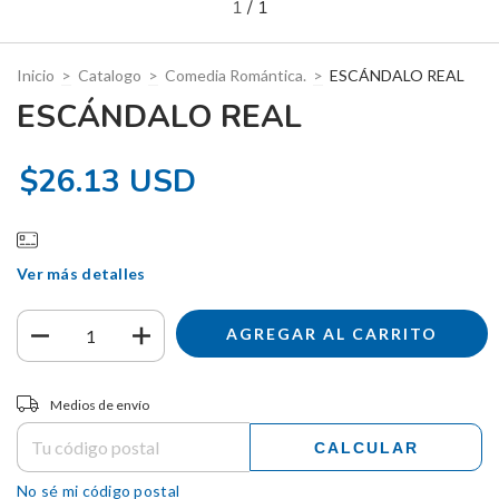
1
/
1
Inicio
>
Catalogo
>
Comedia Romántica.
>
ESCÁNDALO REAL
ESCÁNDALO REAL
$26.13 USD
Ver más detalles
Entregas para el CP:
CAMBIAR CP
Medios de envío
CALCULAR
No sé mi código postal