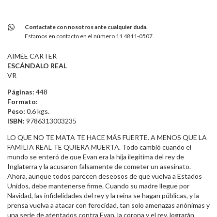
Contactate con nosotros ante cualquier duda.
Estamos en contacto en el número 11 4811-0507.
AIMÉE CARTER
ESCÁNDALO REAL
VR
Páginas:
448
Formato:
Peso:
0.6 kgs.
ISBN:
9786313003235
LO QUE NO TE MATA TE HACE MÁS FUERTE. A MENOS QUE LA
FAMILIA REAL TE QUIERA MUERTA. Todo cambió cuando el
mundo se enteró de que Evan era la hija ilegítima del rey de
Inglaterra y la acusaron falsamente de cometer un asesinato.
Ahora, aunque todos parecen deseosos de que vuelva a Estados
Unidos, debe mantenerse firme. Cuando su madre llegue por
Navidad, las infidelidades del rey y la reina se hagan públicas, y la
prensa vuelva a atacar con ferocidad, tan solo amenazas anónimas y
una serie de atentados contra Evan, la corona y el rey, lograrán