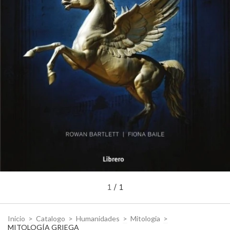
1
/
1
Inicio
>
Catalogo
>
Humanidades
>
Mitologia
>
MITOLOGÍA GRIEGA