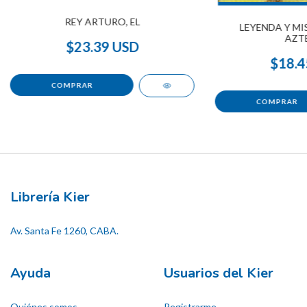
REY ARTURO, EL
LEYENDA Y MI
AZT
$23.39 USD
$18.4
Librería Kier
Av. Santa Fe 1260, CABA.
Ayuda
Usuarios del Kier
Quiénes somos
Registrarme