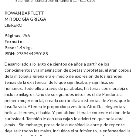
Estamos en contacto en el número 11 4811-0507.
ROWAN BARTLETT
MITOLOGÍA GRIEGA
LIBRERO
Páginas:
256
Formato:
Peso:
1.46 kgs.
ISBN:
9789464990188
Desarrollado a lo largo de cientos de años a partir de los
conocimientos y la imaginación de poetas y profetas, el gran corpus
de la mitología griega era el medio de expresión de los grandes
temas de la existencia: de lo que significaba, y significa, ser
humanos. Todo ello a través de parábolas, historias con moraleja e
incluso milagros. Uno de sus grandes mitos es el de Pandora, la
primera mujer mortal, creada con arcilla a instancias de Zeus, que le
insufla vida. Atenea le proporciona vestido. Afrodita, elegancia y
belleza. Hermes, el habla. Y, por último, Hera le concede el don de la
curiosidad. También le dan una caja y le advierten que no la abra
jamás... Sin embargo, presa de la curiosidad, la abre y, de repente,
deja salir todos los males, incluidos el sufrimiento, la enfermedad, la