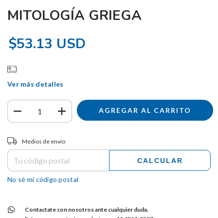
MITOLOGÍA GRIEGA
$53.13 USD
Ver más detalles
Entregas para el CP:
CAMBIAR CP
Medios de envío
CALCULAR
No sé mi código postal
Contactate con nosotros ante cualquier duda.