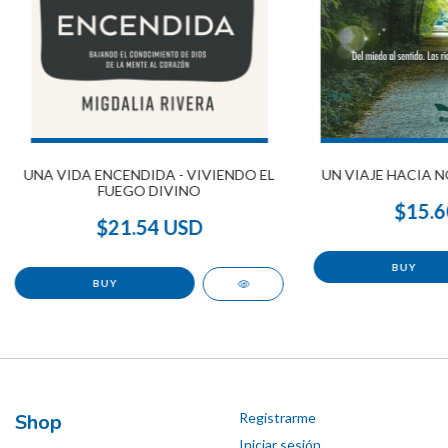
UNA VIDA ENCENDIDA - VIVIENDO EL
UN VIAJE HACIA 
FUEGO DIVINO
$15.6
$21.54 USD
Shop
Registrarme
Iniciar sesión