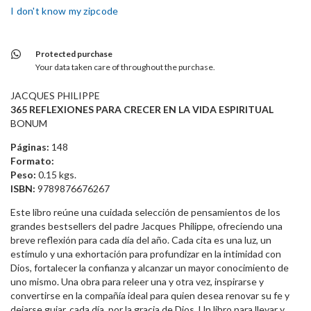
I don't know my zipcode
Protected purchase
Your data taken care of throughout the purchase.
JACQUES PHILIPPE
365 REFLEXIONES PARA CRECER EN LA VIDA ESPIRITUAL
BONUM
Páginas:
148
Formato:
Peso:
0.15 kgs.
ISBN:
9789876676267
Este libro reúne una cuidada selección de pensamientos de los
grandes bestsellers del padre Jacques Philippe, ofreciendo una
breve reflexión para cada día del año. Cada cita es una luz, un
estímulo y una exhortación para profundizar en la intimidad con
Dios, fortalecer la confianza y alcanzar un mayor conocimiento de
uno mismo. Una obra para releer una y otra vez, inspirarse y
convertirse en la compañía ideal para quien desea renovar su fe y
dejarse guiar, cada día, por la gracia de Dios. Un libro para llevar y