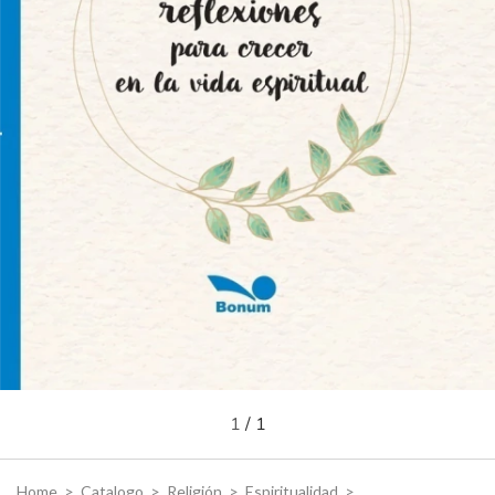
1
/
1
Home
>
Catalogo
>
Religión
>
Espiritualidad
>