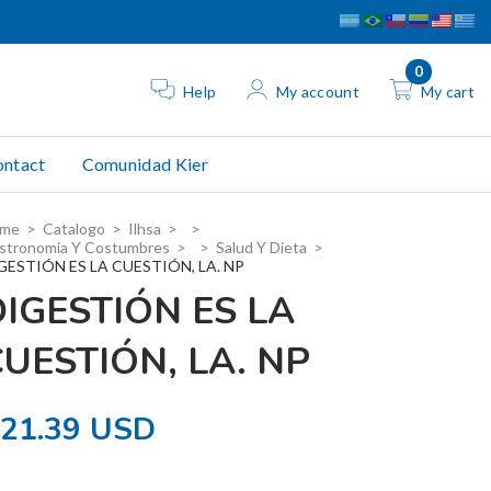
0
Help
My account
My cart
ntact
Comunidad Kier
me
>
Catalogo
>
Ilhsa
>
>
stronomia Y Costumbres
>
>
Salud Y Dieta
>
GESTIÓN ES LA CUESTIÓN, LA. NP
DIGESTIÓN ES LA
UESTIÓN, LA. NP
21.39 USD