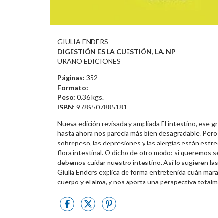
GIULIA ENDERS
DIGESTIÓN ES LA CUESTIÓN, LA. NP
URANO EDICIONES
Páginas:
352
Formato:
Peso:
0.36 kgs.
ISBN:
9789507885181
Nueva edición revisada y ampliada El intestino, ese g
hasta ahora nos parecía más bien desagradable. Pero 
sobrepeso, las depresiones y las alergias están estre
flora intestinal. O dicho de otro modo: si queremos se
debemos cuidar nuestro intestino. Así lo sugieren las 
Giulia Enders explica de forma entretenida cuán maravi
cuerpo y el alma, y nos aporta una perspectiva total