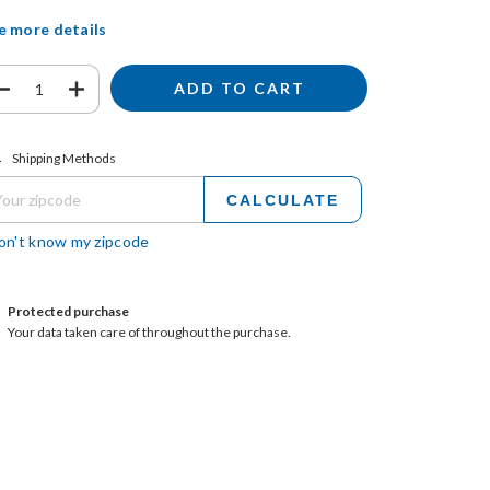
e more details
ipping for zipcode:
CHANGE ZIPCODE
Shipping Methods
CALCULATE
don't know my zipcode
Protected purchase
Your data taken care of throughout the purchase.