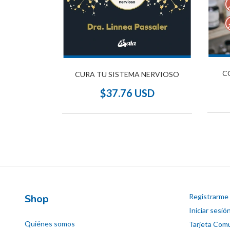
 PROBLEMA
C
CURA TU SISTEMA NERVIOSO
SD
$37.76 USD
Shop
Registrarme
Iniciar sesió
Quiénes somos
Tarjeta Comu