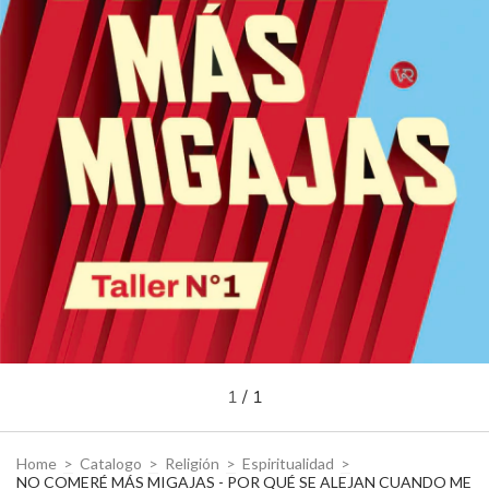
1
/
1
Home
>
Catalogo
>
Religión
>
Espiritualidad
>
NO COMERÉ MÁS MIGAJAS - POR QUÉ SE ALEJAN CUANDO ME