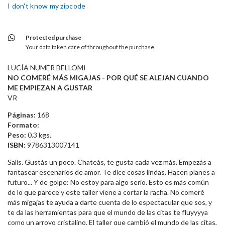
I don't know my zipcode
Protected purchase
Your data taken care of throughout the purchase.
LUCÍA NUMER BELLOMI
NO COMERÉ MÁS MIGAJAS - POR QUÉ SE ALEJAN CUANDO
ME EMPIEZAN A GUSTAR
VR
Páginas:
168
Formato:
Peso:
0.3 kgs.
ISBN:
9786313007141
Salís. Gustás un poco. Chateás, te gusta cada vez más. Empezás a
fantasear escenarios de amor. Te dice cosas lindas. Hacen planes a
futuro... Y de golpe: No estoy para algo serio. Esto es más común
de lo que parece y este taller viene a cortar la racha. No comeré
más migajas te ayuda a darte cuenta de lo espectacular que sos, y
te da las herramientas para que el mundo de las citas te fluyyyya
como un arroyo cristalino. El taller que cambió el mundo de las citas,