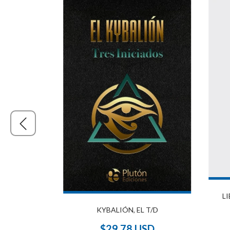
ON EL MAS
LI
KYBALIÓN, EL T/D
SD
$29.78 USD