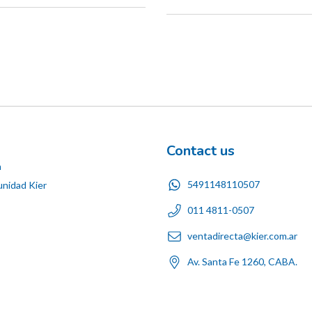
Contact us
n
5491148110507
nidad Kier
011 4811-0507
ventadirecta@kier.com.ar
Av. Santa Fe 1260, CABA.