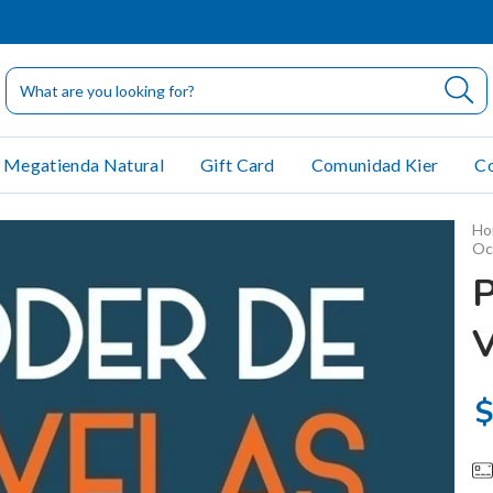
Megatienda Natural
Gift Card
Comunidad Kier
Co
Ho
Oc
V
$