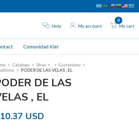
0
Help
My account
My cart
ntact
Comunidad Kier
me
>
Catalogo
>
Ilhsa
>
>
Esoterismo
>
ultismo
>
PODER DE LAS VELAS , EL
PODER DE LAS
ELAS , EL
10.37 USD