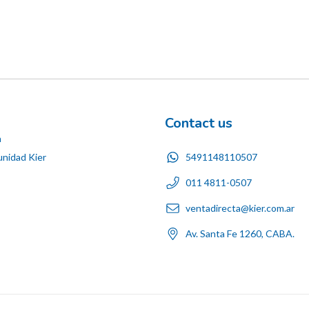
Contact us
n
5491148110507
nidad Kier
011 4811-0507
ventadirecta@kier.com.ar
Av. Santa Fe 1260, CABA.