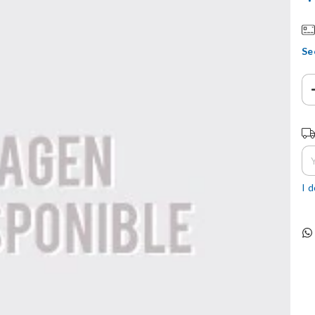
Se
Sh
I 