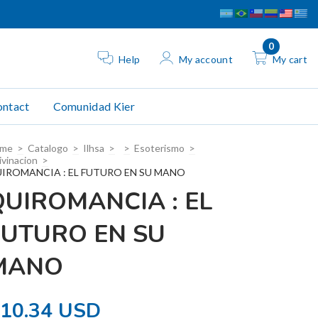
0
Help
My account
My cart
ntact
Comunidad Kier
me
>
Catalogo
>
Ilhsa
>
>
Esoterismo
>
ivinacion
>
IROMANCIA : EL FUTURO EN SU MANO
QUIROMANCIA : EL
FUTURO EN SU
MANO
10.34 USD