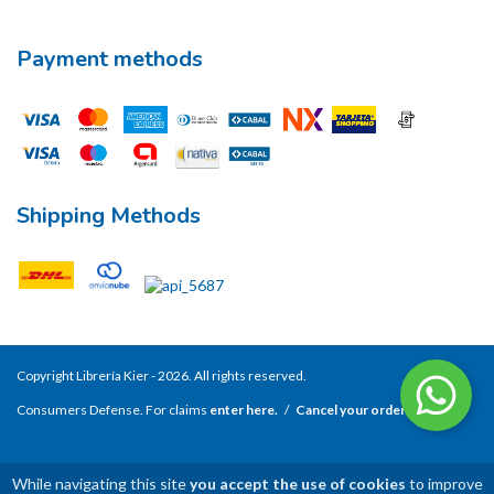
Payment methods
Shipping Methods
Copyright Librería Kier - 2026. All rights reserved.
Consumers Defense. For claims
enter here.
/
Cancel your order
While navigating this site
you accept the use of cookies
to improve