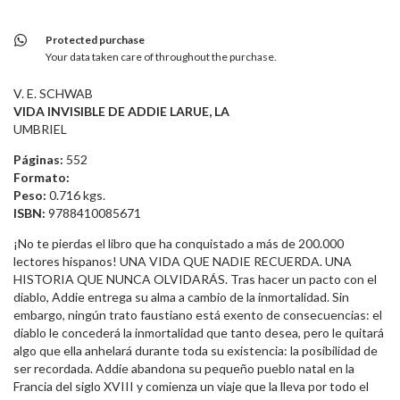
Protected purchase
Your data taken care of throughout the purchase.
V. E. SCHWAB
VIDA INVISIBLE DE ADDIE LARUE, LA
UMBRIEL
Páginas:
552
Formato:
Peso:
0.716 kgs.
ISBN:
9788410085671
¡No te pierdas el libro que ha conquistado a más de 200.000
lectores hispanos! UNA VIDA QUE NADIE RECUERDA. UNA
HISTORIA QUE NUNCA OLVIDARÁS. Tras hacer un pacto con el
diablo, Addie entrega su alma a cambio de la inmortalidad. Sin
embargo, ningún trato faustiano está exento de consecuencias: el
diablo le concederá la inmortalidad que tanto desea, pero le quitará
algo que ella anhelará durante toda su existencia: la posibilidad de
ser recordada. Addie abandona su pequeño pueblo natal en la
Francia del siglo XVIII y comienza un viaje que la lleva por todo el