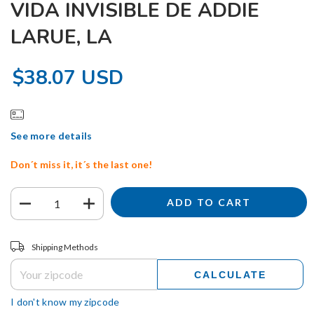
VIDA INVISIBLE DE ADDIE
LARUE, LA
$38.07 USD
See more details
Don´t miss it, it´s the last one!
Shipping for zipcode:
CHANGE ZIPCODE
Shipping Methods
CALCULATE
I don't know my zipcode