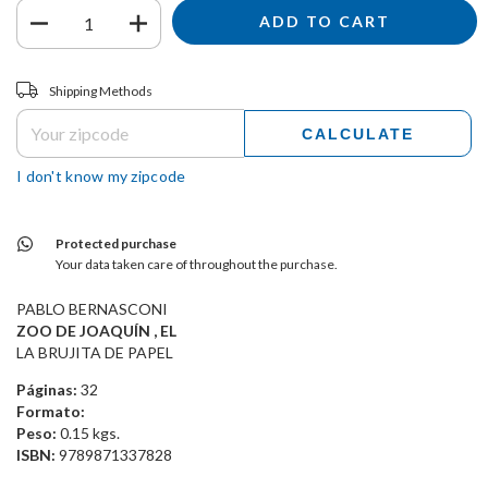
Shipping for zipcode:
CHANGE ZIPCODE
Shipping Methods
CALCULATE
I don't know my zipcode
Protected purchase
Your data taken care of throughout the purchase.
PABLO BERNASCONI
ZOO DE JOAQUÍN , EL
LA BRUJITA DE PAPEL
Páginas:
32
Formato:
Peso:
0.15 kgs.
ISBN:
9789871337828