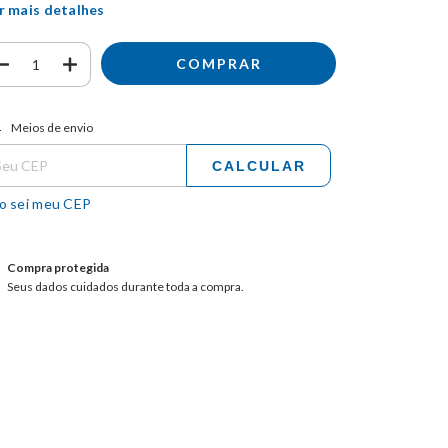
r mais detalhes
tregas para o CEP:
ALTERAR CEP
Meios de envio
CALCULAR
o sei meu CEP
Compra protegida
Seus dados cuidados durante toda a compra.