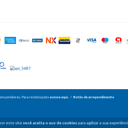
consumidores. Para reclamações
acesse aqui.
/
Botão de arrependimento
por este site
você aceita o uso de cookies
para agilizar a sua experiênc