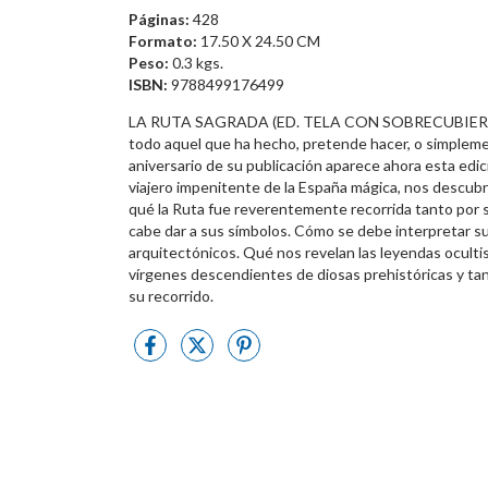
Páginas:
428
Formato:
17.50 X 24.50 CM
Peso:
0.3 kgs.
ISBN:
9788499176499
LA RUTA SAGRADA (ED. TELA CON SOBRECUBIERTA EN 
todo aquel que ha hecho, pretende hacer, o simplemen
aniversario de su publicación aparece ahora esta edic
viajero impenitente de la España mágica, nos descubr
qué la Ruta fue reverentemente recorrida tanto por s
cabe dar a sus símbolos. Cómo se debe interpretar
arquitectónicos. Qué nos revelan las leyendas ocultista
vírgenes descendientes de diosas prehistóricas y ta
su recorrido.