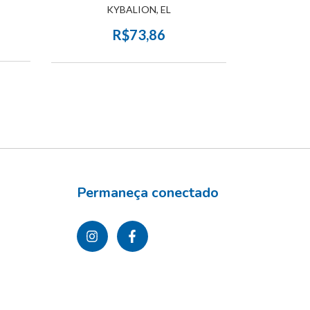
POR LOS CA
KYBALION, EL
R$73,86
Permaneça conectado