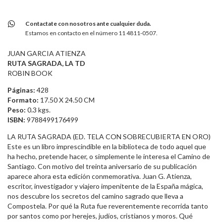
Contactate con nosotros ante cualquier duda.
Estamos en contacto en el número 11 4811-0507.
JUAN GARCIA ATIENZA
RUTA SAGRADA, LA TD
ROBIN BOOK
Páginas:
428
Formato:
17.50 X 24.50 CM
Peso:
0.3 kgs.
ISBN:
9788499176499
LA RUTA SAGRADA (ED. TELA CON SOBRECUBIERTA EN ORO)
Este es un libro imprescindible en la biblioteca de todo aquel que
ha hecho, pretende hacer, o simplemente le interesa el Camino de
Santiago. Con motivo del treinta aniversario de su publicación
aparece ahora esta edición conmemorativa. Juan G. Atienza,
escritor, investigador y viajero impenitente de la España mágica,
nos descubre los secretos del camino sagrado que lleva a
Compostela. Por qué la Ruta fue reverentemente recorrida tanto
por santos como por herejes, judíos, cristianos y moros. Qué