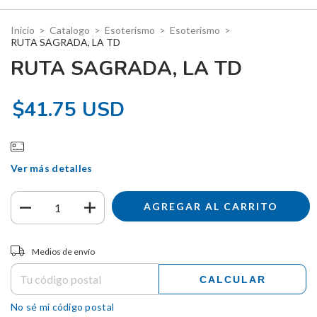
Inicio
>
Catalogo
>
Esoterismo
>
Esoterismo
>
RUTA SAGRADA, LA TD
RUTA SAGRADA, LA TD
$41.75 USD
Ver más detalles
Entregas para el CP:
CAMBIAR CP
Medios de envío
CALCULAR
No sé mi código postal