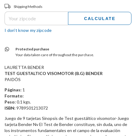
Shipping for zipcode:
CHANGE ZIPCODE
Shipping Methods
CALCULATE
I don't know my zipcode
Protected purchase
Your data taken care of throughout the purchase.
LAURETTA BENDER
TEST GUESTALTICO VISOMOTOR (B.G) BENDER
PAIDÓS
Páginas:
1
Formato:
Peso:
0.1 kgs.
ISBN:
9789501213072
Juego de 9 tarjetas Sinopsis de Test guestáltico visomotor-Juego
tarjeta Bender Nv El Test de Bender constituye, sin duda, uno de
los instrumentos fundamentales en el campo de la evaluación