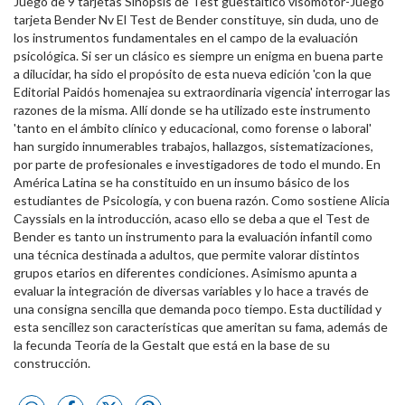
Juego de 9 tarjetas Sinopsis de Test guestáltico visomotor-Juego
tarjeta Bender Nv El Test de Bender constituye, sin duda, uno de
los instrumentos fundamentales en el campo de la evaluación
psicológica. Si ser un clásico es siempre un enigma en buena parte
a dilucidar, ha sido el propósito de esta nueva edición 'con la que
Editorial Paidós homenajea su extraordinaria vigencia' interrogar las
razones de la misma. Allí donde se ha utilizado este instrumento
'tanto en el ámbito clínico y educacional, como forense o laboral'
han surgido innumerables trabajos, hallazgos, sistematizaciones,
por parte de profesionales e investigadores de todo el mundo. En
América Latina se ha constituido en un insumo básico de los
estudiantes de Psicología, y con buena razón. Como sostiene Alicia
Cayssials en la introducción, acaso ello se deba a que el Test de
Bender es tanto un instrumento para la evaluación infantil como
una técnica destinada a adultos, que permite valorar distintos
grupos etarios en diferentes condiciones. Asimismo apunta a
evaluar la integración de diversas variables y lo hace a través de
una consigna sencilla que demanda poco tiempo. Esta ductilidad y
esta sencillez son características que ameritan su fama, además de
la fecunda Teoría de la Gestalt que está en la base de su
construcción.