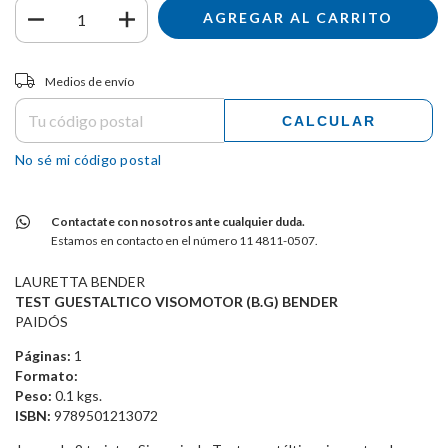
Entregas para el CP:
CAMBIAR CP
Medios de envío
CALCULAR
No sé mi código postal
Contactate con nosotros ante cualquier duda.
Estamos en contacto en el número 11 4811-0507.
LAURETTA BENDER
TEST GUESTALTICO VISOMOTOR (B.G) BENDER
PAIDÓS
Páginas:
1
Formato:
Peso:
0.1 kgs.
ISBN:
9789501213072