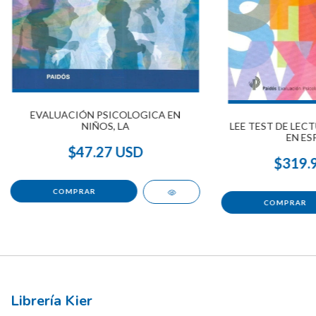
EVALUACIÓN PSICOLOGICA EN
LEE TEST DE LEC
NIÑOS, LA
EN ES
$47.27 USD
$319.
Librería Kier