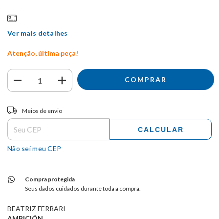
Ver mais detalhes
Atenção, última peça!
Entregas para o CEP:
ALTERAR CEP
Meios de envio
CALCULAR
Não sei meu CEP
Compra protegida
Seus dados cuidados durante toda a compra.
BEATRIZ FERRARI
AMBICIÓN