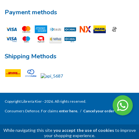
Payment methods
Shipping Methods
Copyright Librería Kier - 2026. All rights reserved.
Consumers Defense. For claims
enter here.
/
Cancel your order
While navigating this site
you accept the use of cookies
to improve
your shopping experience.