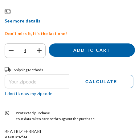
See more details
Don´t miss it, it´s the last one!
Shipping for zipcode:
CHANGE ZIPCODE
Shipping Methods
CALCULATE
I don't know my zipcode
Protected purchase
Your data taken care of throughout the purchase.
BEATRIZ FERRARI
AMBICIÓN