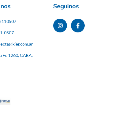
ános
Seguinos
8110507
11-0507
recta@kier.com.ar
ta Fe 1260, CABA.