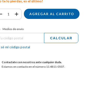
 te lo pierdas, es el último!
tregas para el CP:
CAMBIAR CP
Medios de envío
CALCULAR
 sé mi código postal
Contactate con nosotros ante cualquier duda.
Estamos en contacto en el número 11 4811-0507.