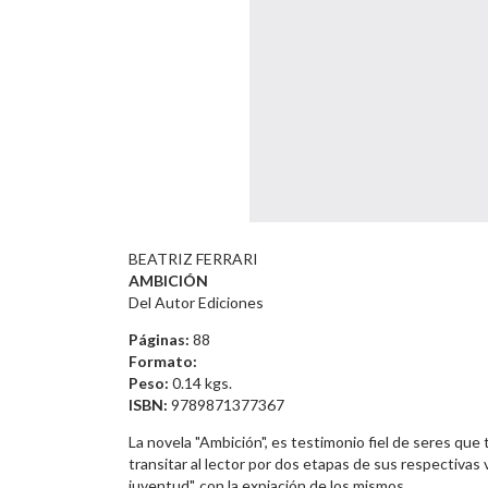
BEATRIZ FERRARI
AMBICIÓN
Del Autor Ediciones
Páginas:
88
Formato:
Peso:
0.14 kgs.
ISBN:
9789871377367
La novela "Ambición", es testimonio fiel de seres que
transitar al lector por dos etapas de sus respectivas 
juventud", con la expiación de los mismos.