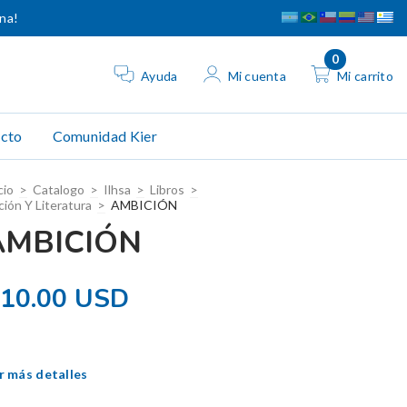
ina!
0
Ayuda
Mi cuenta
Mi carrito
cto
Comunidad Kier
cio
>
Catalogo
>
Ilhsa
>
Libros
>
ción Y Literatura
>
AMBICIÓN
AMBICIÓN
10.00 USD
r más detalles