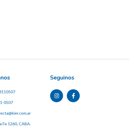
ános
Seguinos
8110507
11-0507
recta@kier.com.ar
ta Fe 1260, CABA.