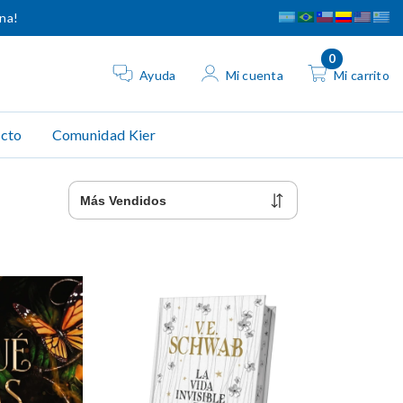
ina!
0
Ayuda
Mi cuenta
Mi carrito
cto
Comunidad Kier