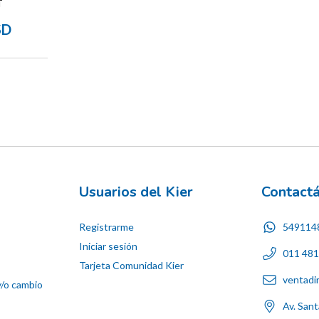
T
SD
Usuarios del Kier
Contact
Registrarme
549114
Iniciar sesión
011 48
Tarjeta Comunidad Kier
ventadi
y/o cambio
Av. San