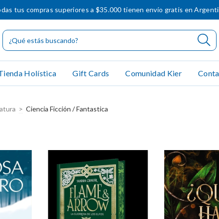
das tus compras superiores a $35.000 tienen envío gratis en Argent
Tienda Holística
Gift Cards
Comunidad Kier
Conta
ratura
>
Ciencia Ficción / Fantastica