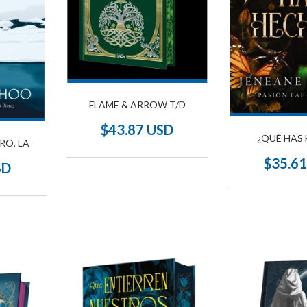
FLAME & ARROW T/D
$43.87 USD
¿QUÉ HAS
RO, LA
$35.6
SD