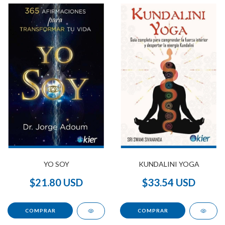
YO SOY
KUNDALINI YOGA
$21.80 USD
$33.54 USD