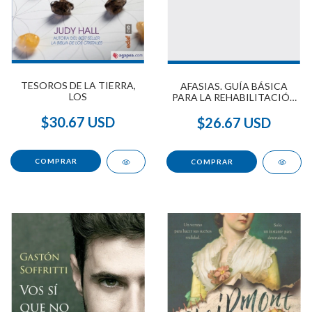
TESOROS DE LA TIERRA,
AFASIAS. GUÍA BÁSICA
LOS
PARA LA REHABILITACIÓN
DEL HABLA Y DEL
LENGUAJE
$30.67 USD
$26.67 USD