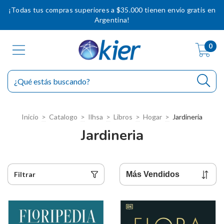
¡Todas tus compras superiores a $35.000 tienen envío gratis en
Argentina!
0
Inicio
>
Catalogo
>
Ilhsa
>
Libros
>
Hogar
>
Jardineria
Jardineria
Filtrar