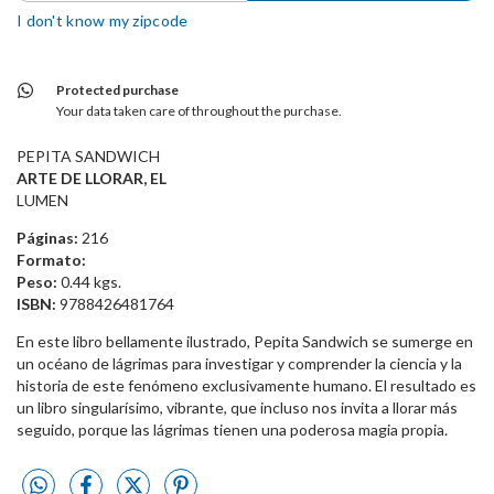
I don't know my zipcode
Protected purchase
Your data taken care of throughout the purchase.
PEPITA SANDWICH
ARTE DE LLORAR, EL
LUMEN
Páginas:
216
Formato:
Peso:
0.44 kgs.
ISBN:
9788426481764
En este libro bellamente ilustrado, Pepita Sandwich se sumerge en
un océano de lágrimas para investigar y comprender la ciencia y la
historia de este fenómeno exclusivamente humano. El resultado es
un libro singularísimo, vibrante, que incluso nos invita a llorar más
seguido, porque las lágrimas tienen una poderosa magia propia.