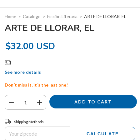
Home
>
Catalogo
>
Ficción Literaria
>
ARTE DE LLORAR, EL
ARTE DE LLORAR, EL
$32.00 USD
See more details
Don´t miss it, it´s the last one!
Shipping for zipcode:
CHANGE ZIPCODE
Shipping Methods
CALCULATE