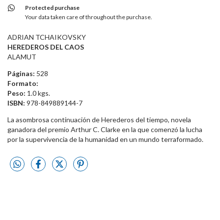
Protected purchase
Your data taken care of throughout the purchase.
ADRIAN TCHAIKOVSKY
HEREDEROS DEL CAOS
ALAMUT
Páginas:
528
Formato:
Peso:
1.0 kgs.
ISBN:
978-849889144-7
La asombrosa continuación de Herederos del tiempo, novela
ganadora del premio Arthur C. Clarke en la que comenzó la lucha
por la supervivencia de la humanidad en un mundo terraformado.