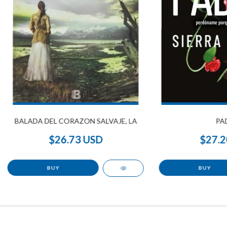
BALADA DEL CORAZON SALVAJE, LA
PA
$26.73 USD
$27.2