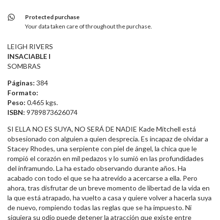
Protected purchase
Your data taken care of throughout the purchase.
LEIGH RIVERS
INSACIABLE I
SOMBRAS
Páginas:
384
Formato:
Peso:
0.465 kgs.
ISBN:
9789873626074
SI ELLA NO ES SUYA, NO SERÁ DE NADIE Kade Mitchell está
obsesionado con alguien a quien desprecia. Es incapaz de olvidar a
Stacey Rhodes, una serpiente con piel de ángel, la chica que le
rompió el corazón en mil pedazos y lo sumió en las profundidades
del inframundo. La ha estado observando durante años. Ha
acabado con todo el que se ha atrevido a acercarse a ella. Pero
ahora, tras disfrutar de un breve momento de libertad de la vida en
la que está atrapado, ha vuelto a casa y quiere volver a hacerla suya
de nuevo, rompiendo todas las reglas que se ha impuesto. Ni
siquiera su odio puede detener la atracción que existe entre