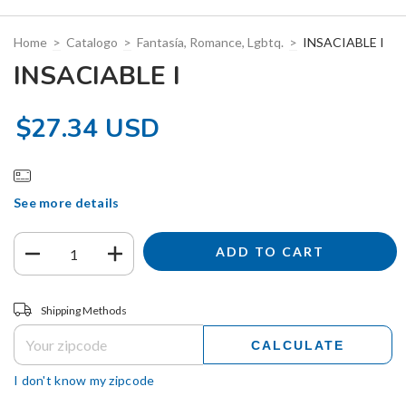
Home
>
Catalogo
>
Fantasía, Romance, Lgbtq.
>
INSACIABLE I
INSACIABLE I
$27.34 USD
See more details
Shipping for zipcode:
CHANGE ZIPCODE
Shipping Methods
CALCULATE
I don't know my zipcode