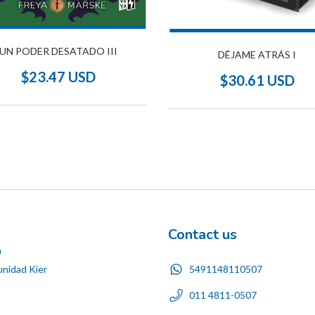
UN PODER DESATADO III
DÉJAME ATRÁS I
$23.47 USD
$30.61 USD
Contact us
n
5491148110507
nidad Kier
011 4811-0507