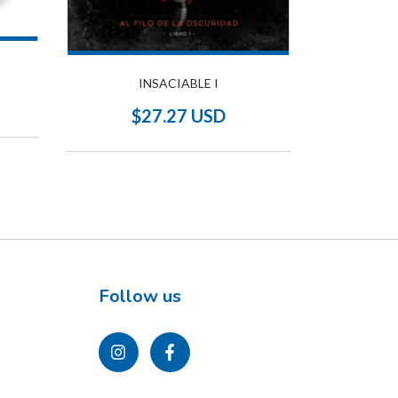
INSACIABLE I
BALADA DEL
$27.27 USD
$
Follow us