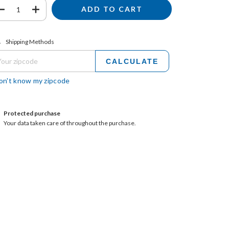
ipping for zipcode:
CHANGE ZIPCODE
Shipping Methods
CALCULATE
don't know my zipcode
Protected purchase
Your data taken care of throughout the purchase.