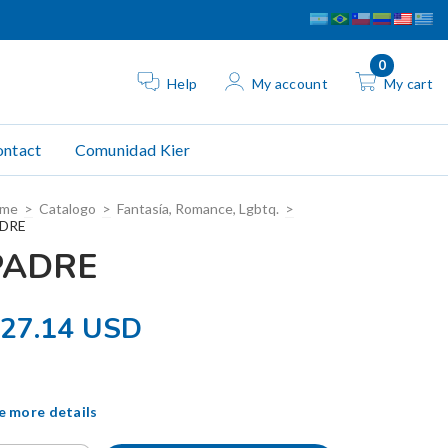
0
Help
My account
My cart
ntact
Comunidad Kier
me
>
Catalogo
>
Fantasía, Romance, Lgbtq.
>
DRE
PADRE
27.14 USD
e more details