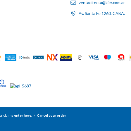
ventadirecta@kier.com.ar
Av. Santa Fe 1260, CABA.
r claims
enter here.
/
Cancel your order