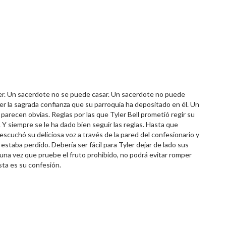
r. Un sacerdote no se puede casar. Un sacerdote no puede
 la sagrada confianza que su parroquia ha depositado en él. Un
arecen obvias. Reglas por las que Tyler Bell prometió regir su
. Y siempre se le ha dado bien seguir las reglas. Hasta que
cuchó su deliciosa voz a través de la pared del confesionario y
staba perdido. Debería ser fácil para Tyler dejar de lado sus
na vez que pruebe el fruto prohibido, no podrá evitar romper
Esta es su confesión.