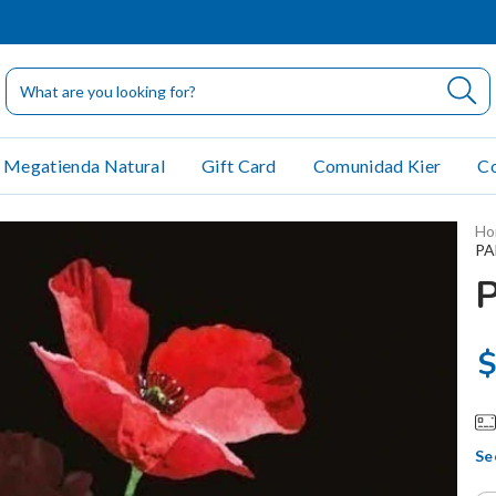
Megatienda Natural
Gift Card
Comunidad Kier
Co
Ho
PA
$
Se