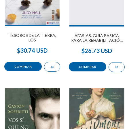
TESOROS DE LA TIERRA,
AFASIAS. GUÍA BÁSICA
LOS
PARA LA REHABILITACIÓN
DEL HABLA Y DEL
LENGUAJE
$30.74 USD
$26.73 USD