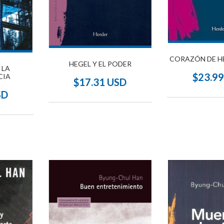
CORAZÓN DE HE
HEGEL Y EL PODER
 LA
$23.9
CIA
$17.31 USD
SD