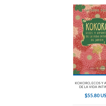
KOKORO, ECOS Y 
DE LA VIDA INT
JAPON (N.E.
$55.80 U