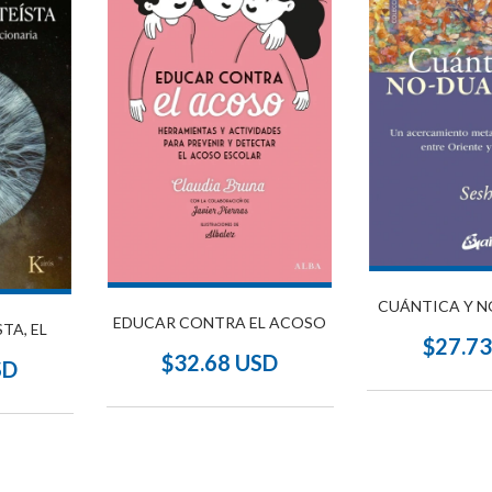
CUÁNTICA Y N
EDUCAR CONTRA EL ACOSO
TA, EL
$27.7
$32.68 USD
SD