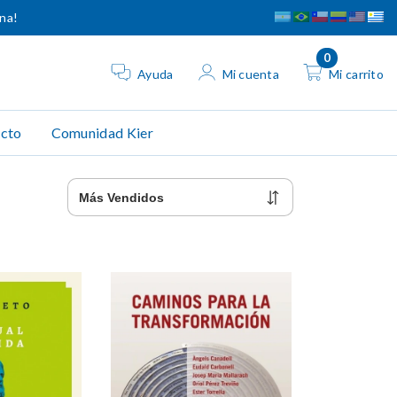
ina!
0
Ayuda
Mi cuenta
Mi carrito
cto
Comunidad Kier