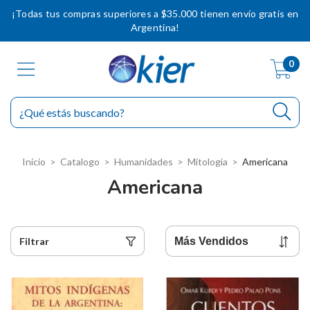
¡Todas tus compras superiores a $35.000 tienen envío gratis en
Argentina!
0
Inicio
>
Catalogo
>
Humanidades
>
Mitologia
>
Americana
Americana
Filtrar