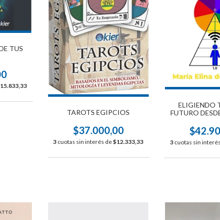
 DE TUS
00
15.833,33
ELIGIENDO 
TAROTS EGIPCIOS
FUTURO DESDE
EDICIÓN A
$37.000,00
$42.9
3
cuotas sin interés de
$12.333,33
3
cuotas sin interé