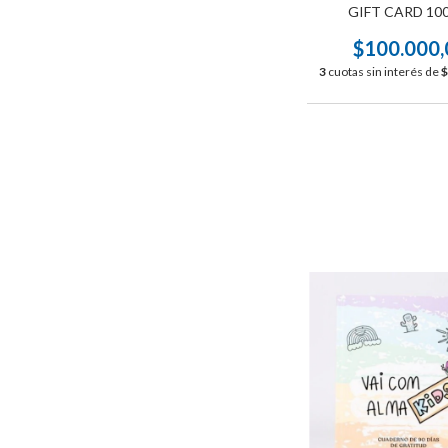
GIFT CARD 10
$100.000,
3
cuotas sin interés de
$