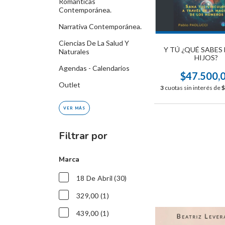
Románticas
Contemporánea.
Narrativa Contemporánea.
Ciencias De La Salud Y
Y TÚ ¿QUÉ SABES
Naturales
HIJOS?
Agendas - Calendarios
$47.500,
Outlet
3
cuotas sin interés de
$
VER MÁS
Filtrar por
Marca
18 De Abril (30)
329,00 (1)
439,00 (1)