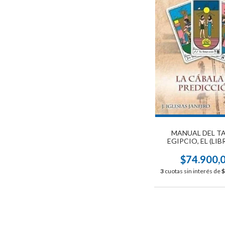
MANUAL DEL T
EGIPCIO, EL (LIB
CARTAS)
$74.900,
3
cuotas sin interés de
$