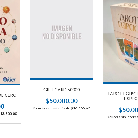
GIFT CARD 50000
TAROT EGIPCI
DE CERO
ESPEC
$50.000,00
00
3
cuotas sin interés de
$16.666,67
$50.0
13.800,00
3
cuotas sin interé