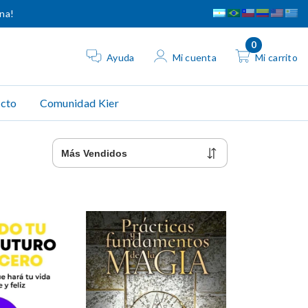
ina!
0
Ayuda
Mi cuenta
Mi carrito
cto
Comunidad Kier