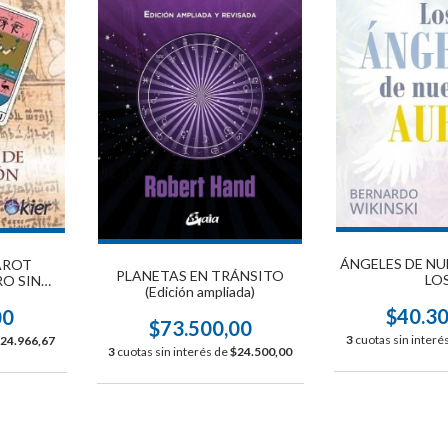
ÁNGELES DE NU
AROT
PLANETAS EN TRÁNSITO
LO
RO SIN
(Edición ampliada)
$40.3
00
$73.500,00
3
cuotas sin interé
24.966,67
3
cuotas sin interés de
$24.500,00