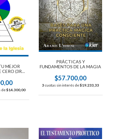
PRÁCTICAS Y
TU MEJOR
FUNDAMENTOS DE LA MAGIA
 CERO (3RA
MPLIADA)
$57.700,00
00,00
3
cuotas sin interés de
$19.233,33
s de
$14.300,00