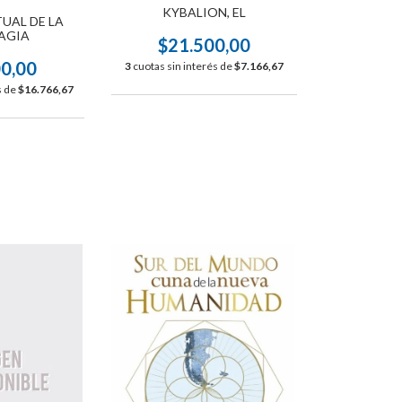
KYBALION, EL
UAL DE LA
AGIA
$21.500,00
00,00
3
cuotas sin interés de
$7.166,67
s de
$16.766,67