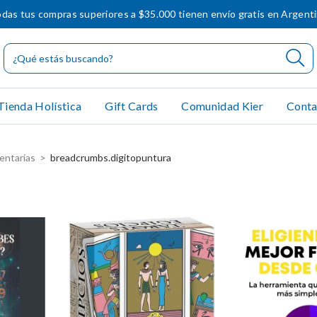
das tus compras superiores a $35.000 tienen envío gratis en Argent
Tienda Holística
Gift Cards
Comunidad Kier
Conta
entarias
>
breadcrumbs.digitopuntura