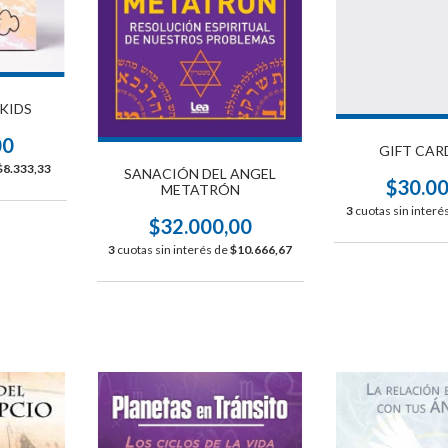
KIDS
00
GIFT CAR
$8.333,33
SANACIÓN DEL ANGEL
$30.0
METATRÓN
3
cuotas sin interé
$32.000,00
3
cuotas sin interés de
$10.666,67