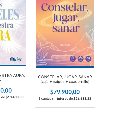
ESTRA AURA,
CONSTELAR, JUGAR, SANAR
S
(caja + naipes + cuadernillo)
00,00
$79.900,00
s de
$13.433,33
3
cuotas sin interés de
$26.633,33