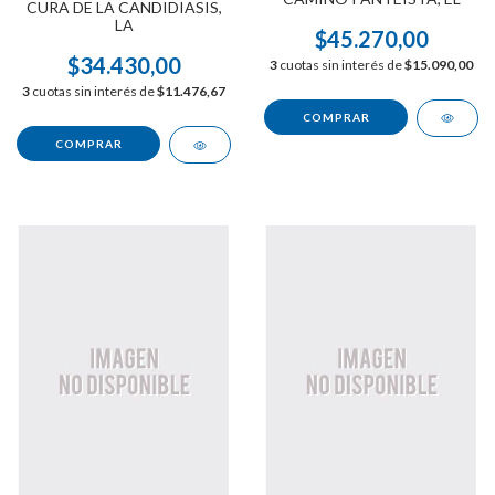
CURA DE LA CANDIDIASIS,
LA
$45.270,00
$34.430,00
3
cuotas sin interés de
$15.090,00
3
cuotas sin interés de
$11.476,67