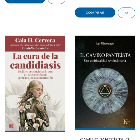
CAMINO PANTEÍSTA, EL