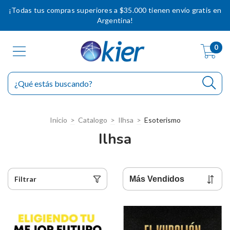
¡Todas tus compras superiores a $35.000 tienen envío gratis en
Argentina!
0
Inicio
>
Catalogo
>
Ilhsa
>
Esoterismo
Ilhsa
Filtrar