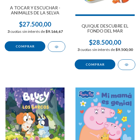
A TOCAR Y ESCUCHAR -
ANIMALES DE LA SELVA
$27.500,00
QUIQUE DESCUBRE EL
FONDO DEL MAR
3
cuotas sin interés de
$9.166,67
$28.500,00
3
cuotas sin interés de
$9.500,00