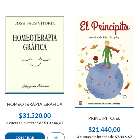
HOMEOTERÁPIA GRÁFICA
$31.520,00
PRINCIPITO, EL
3
cuotas sin interés de
$10.506,67
$21.440,00
3
cuotas sin interés de
$7.146,67