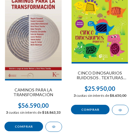
CINCO DINOSAURIOS
RUIDOSOS . TEXTURAS
DIVERTIDAS
$25.950,00
CAMINOS PARA LA
TRANSFORMACIÓN
3
cuotas sin interés de
$8.650,00
$56.590,00
3
cuotas sin interés de
$18.863,33