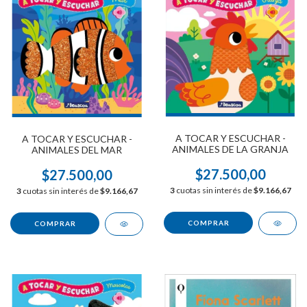
A TOCAR Y ESCUCHAR -
A TOCAR Y ESCUCHAR -
ANIMALES DE LA GRANJA
ANIMALES DEL MAR
$27.500,00
$27.500,00
3
cuotas sin interés de
$9.166,67
3
cuotas sin interés de
$9.166,67