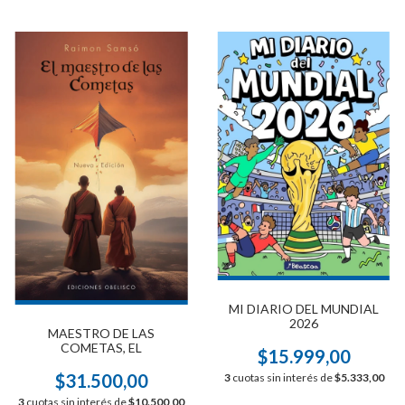
MI DIARIO DEL MUNDIAL
2026
MAESTRO DE LAS
COMETAS, EL
$15.999,00
$31.500,00
3
cuotas sin interés de
$5.333,00
3
cuotas sin interés de
$10.500,00