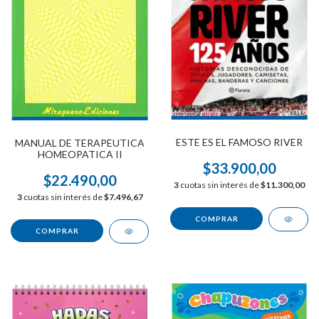
ESTE ES EL FAMOSO RIVER
MANUAL DE TERAPEUTICA
HOMEOPATICA II
$33.900,00
$22.490,00
3
cuotas sin interés de
$11.300,00
3
cuotas sin interés de
$7.496,67