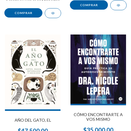
CÓMO ENCONTRARTE A
VOS MISMO
AÑO DEL GATO, EL
$35.000,00
$47.500,00