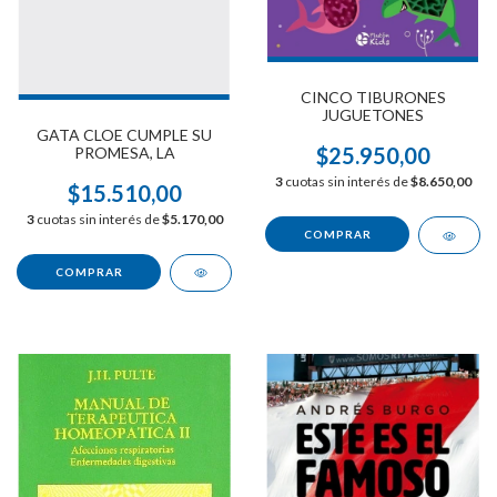
CINCO TIBURONES
JUGUETONES
GATA CLOE CUMPLE SU
$25.950,00
PROMESA, LA
3
cuotas sin interés de
$8.650,00
$15.510,00
3
cuotas sin interés de
$5.170,00