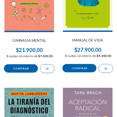
MANUAL DE VIDA
GIMNASIA MENTAL
$27.900,00
$21.900,00
3
cuotas sin interés de
$9.300,00
3
cuotas sin interés de
$7.300,00