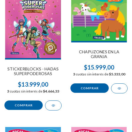
CHAPUZONES EN LA
GRANJA
$15.999,00
STICKERBLOCKS - HADAS
SUPERPODEROSAS
3
cuotas sin interés de
$5.333,00
$13.999,00
3
cuotas sin interés de
$4.666,33