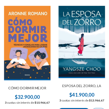
ESPOSA DEL ZORRO, LA
CÓMO DORMIR MEJOR
$41.900,00
$32.900,00
3
cuotas sin interés de
$13.966,67
3
cuotas sin interés de
$10.966,67