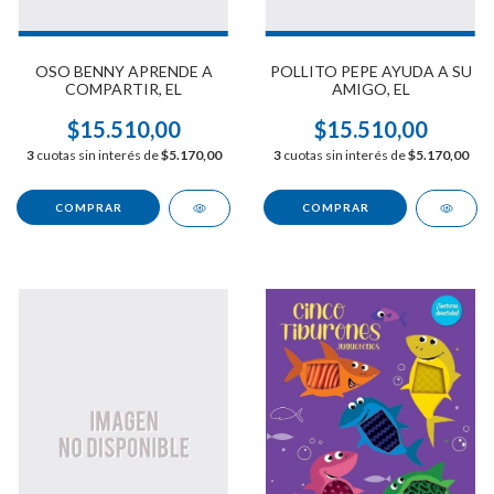
OSO BENNY APRENDE A
POLLITO PEPE AYUDA A SU
COMPARTIR, EL
AMIGO, EL
$15.510,00
$15.510,00
3
cuotas sin interés de
$5.170,00
3
cuotas sin interés de
$5.170,00