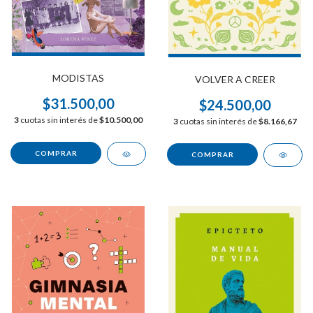
MODISTAS
VOLVER A CREER
$31.500,00
$24.500,00
3
cuotas sin interés de
$10.500,00
3
cuotas sin interés de
$8.166,67