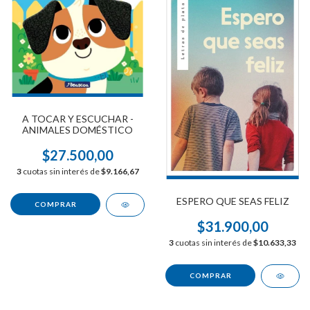
A TOCAR Y ESCUCHAR -
ANIMALES DOMÉSTICO
$27.500,00
3
cuotas sin interés de
$9.166,67
ESPERO QUE SEAS FELIZ
$31.900,00
3
cuotas sin interés de
$10.633,33