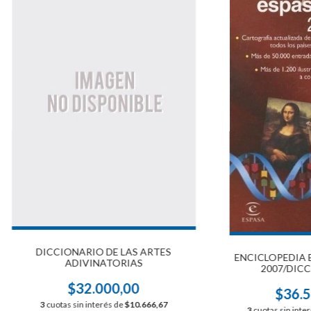
DICCIONARIO DE LAS ARTES
ENCICLOPEDIA 
ADIVINATORIAS
2007/DICC.
$32.000,00
$36.5
3
cuotas sin interés de
$10.666,67
3
cuotas sin inte