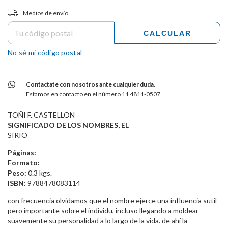
Entregas para el CP:
CAMBIAR CP
Medios de envío
CALCULAR
No sé mi código postal
Contactate con nosotros ante cualquier duda.
Estamos en contacto en el número 11 4811-0507.
TOÑI F. CASTELLON
SIGNIFICADO DE LOS NOMBRES, EL
SIRIO
Páginas:
Formato:
Peso:
0.3 kgs.
ISBN:
9788478083114
con frecuencia olvidamos que el nombre ejerce una influencia sutil
pero importante sobre el individu, incluso llegando a moldear
suavemente su personalidad a lo largo de la vida. de ahí la