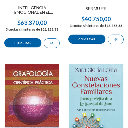
INTELIGENCIA
SER MUJER
EMOCIONAL EN EL
TRABAJO
$40.750,00
$63.370,00
3
cuotas sin interés de
$13.583,33
3
cuotas sin interés de
$21.123,33