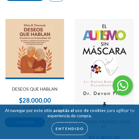
DESEOS QUE HABLAN
$28.000,00
3
cuotas sin interés de
$9.333,33
Al navegar por este sitio
aceptás el uso de cookies
para agilizar tu
experiencia de compra.
AUTISMO SIN MÁSCARAS,
EL
ENTENDIDO
$56.900,00