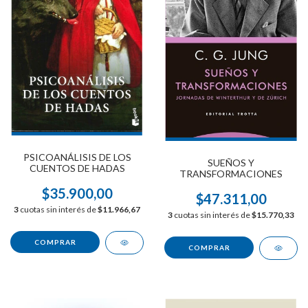
PSICOANÁLISIS DE LOS
SUEÑOS Y
CUENTOS DE HADAS
TRANSFORMACIONES
$35.900,00
$47.311,00
3
cuotas sin interés de
$11.966,67
3
cuotas sin interés de
$15.770,33