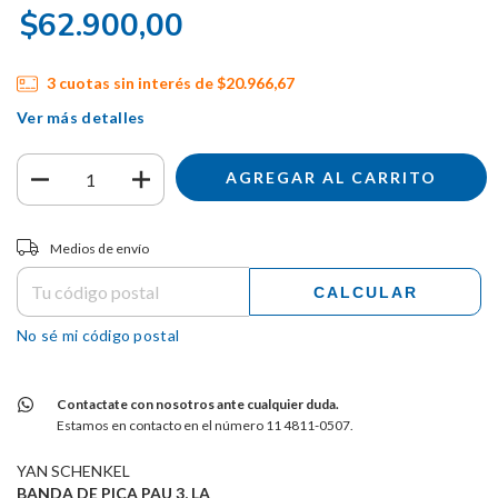
$62.900,00
3
cuotas sin interés de
$20.966,67
Ver más detalles
Entregas para el CP:
CAMBIAR CP
Medios de envío
CALCULAR
No sé mi código postal
Contactate con nosotros ante cualquier duda.
Estamos en contacto en el número 11 4811-0507.
YAN SCHENKEL
BANDA DE PICA PAU 3, LA