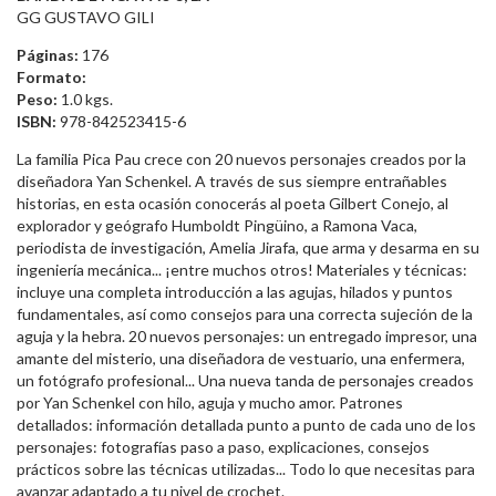
GG GUSTAVO GILI
Páginas:
176
Formato:
Peso:
1.0 kgs.
ISBN:
978-842523415-6
La familia Pica Pau crece con 20 nuevos personajes creados por la
diseñadora Yan Schenkel. A través de sus siempre entrañables
historias, en esta ocasión conocerás al poeta Gilbert Conejo, al
explorador y geógrafo Humboldt Pingüino, a Ramona Vaca,
periodista de investigación, Amelia Jirafa, que arma y desarma en su
ingeniería mecánica... ¡entre muchos otros! Materiales y técnicas:
incluye una completa introducción a las agujas, hilados y puntos
fundamentales, así como consejos para una correcta sujeción de la
aguja y la hebra. 20 nuevos personajes: un entregado impresor, una
amante del misterio, una diseñadora de vestuario, una enfermera,
un fotógrafo profesional... Una nueva tanda de personajes creados
por Yan Schenkel con hilo, aguja y mucho amor. Patrones
detallados: información detallada punto a punto de cada uno de los
personajes: fotografías paso a paso, explicaciones, consejos
prácticos sobre las técnicas utilizadas... Todo lo que necesitas para
avanzar adaptado a tu nivel de crochet.