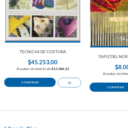
TECNICAS DE COSTURA
TAPIZ DEL NO
$45.253,00
$8.0
3
cuotas sin interés de
$15.084,33
3
cuotas sin int