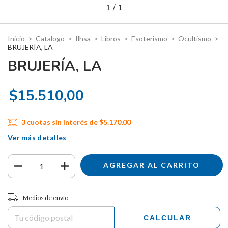
1
/
1
Inicio
>
Catalogo
>
Ilhsa
>
Libros
>
Esoterismo
>
Ocultismo
>
BRUJERÍA, LA
BRUJERÍA, LA
$15.510,00
3
cuotas sin interés de
$5.170,00
Ver más detalles
Entregas para el CP:
CAMBIAR CP
Medios de envío
CALCULAR