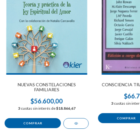
NUEVAS CONSTELACIONES
CONSCIENCIA TR
FAMILIARES
$66.7
$56.600,00
3
cuotas sin inte
3
cuotas sin interés de
$18.866,67