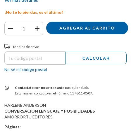
Ver más detalles
¡No te lo pierdas, es el último!
Entregas para el CP:
CAMBIAR CP
Medios de envío
CALCULAR
No sé mi código postal
Contactate con nosotros ante cualquier duda.
Estamos en contacto en el número 11 4811-0507.
HARLENE ANDERSON
CONVERSACION LENGUAJE Y POSIBILIDADES
AMORRORTU EDITORES
Páginas: