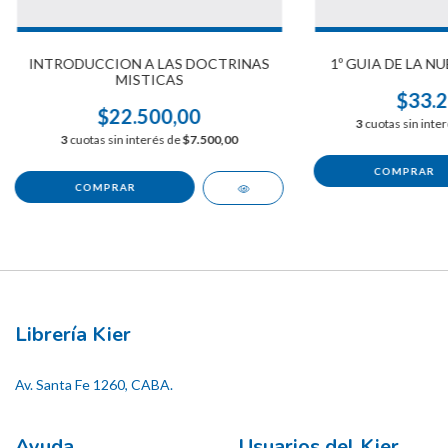
INTRODUCCION A LAS DOCTRINAS
1º GUIA DE LA N
MISTICAS
$33.2
$22.500,00
3
cuotas sin inte
3
cuotas sin interés de
$7.500,00
Librería Kier
Av. Santa Fe 1260, CABA.
Ayuda
Usuarios del Kier