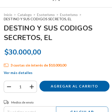
Inicio
>
Catalogo
>
Esoterismo
>
Esoterismo
>
DESTINO Y SUS CODIGOS SECRETOS, EL
DESTINO Y SUS CODIGOS
SECRETOS, EL
$30.000,00
3
cuotas sin interés de
$10.000,00
Ver más detalles
Entregas para el CP:
CAMBIAR CP
Medios de envío