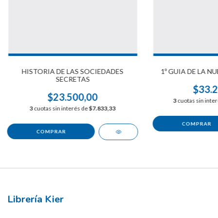
HISTORIA DE LAS SOCIEDADES
1º GUIA DE LA N
SECRETAS
$33.2
$23.500,00
3
cuotas sin inte
3
cuotas sin interés de
$7.833,33
Librería Kier