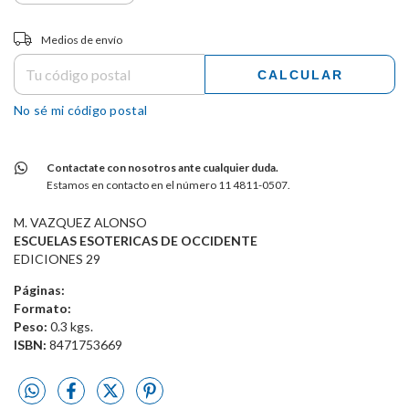
Entregas para el CP:
CAMBIAR CP
Medios de envío
CALCULAR
No sé mi código postal
Contactate con nosotros ante cualquier duda.
Estamos en contacto en el número 11 4811-0507.
M. VAZQUEZ ALONSO
ESCUELAS ESOTERICAS DE OCCIDENTE
EDICIONES 29
Páginas:
Formato:
Peso:
0.3 kgs.
ISBN:
8471753669