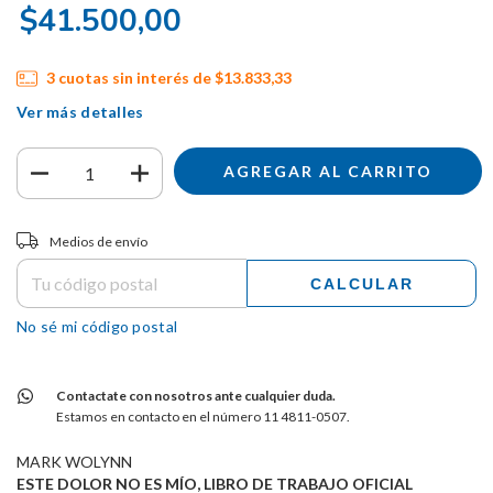
$41.500,00
3
cuotas sin interés de
$13.833,33
Ver más detalles
Entregas para el CP:
CAMBIAR CP
Medios de envío
CALCULAR
No sé mi código postal
Contactate con nosotros ante cualquier duda.
Estamos en contacto en el número 11 4811-0507.
MARK WOLYNN
ESTE DOLOR NO ES MÍO, LIBRO DE TRABAJO OFICIAL