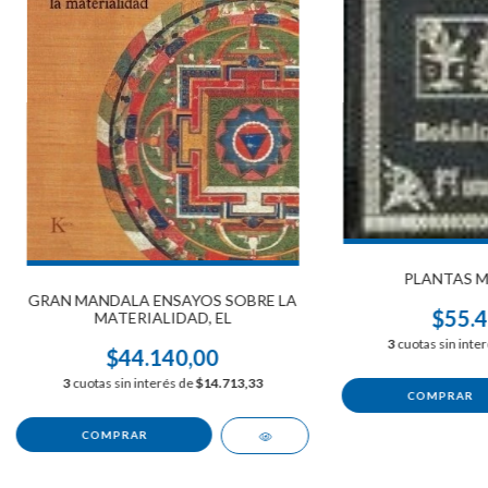
PLANTAS M
GRAN MANDALA ENSAYOS SOBRE LA
$55.4
MATERIALIDAD, EL
3
cuotas sin inte
$44.140,00
3
cuotas sin interés de
$14.713,33