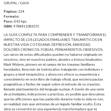
GRUPAL / GAIA
Páginas:
224
Formato:
Peso:
0.42 kgs.
ISBN:
9788411082075
LA GUÍA COMPLETA PARA COMPRENDER Y TRANSFORMAR EL
IMPACTO DE LOS LEGADOS FAMILIARES TRAUMÁTICOS EN
NUESTRA VIDA COTIDIANA. DEPRESIÓN. ANSIEDAD.
DOLORES CRÓNICOS. FOBIAS. PENSAMIENTOS OBSESIVOS.
Las raíces de estas dificultades pueden no haberse originado en
nosotros, sino en nuestros padres, abuelos o incluso bisabuelos.
Mark Wolynn, pionero en el campo de los traumas familiares
heredados, lleva más de treinta años trabajando con individuos y
grupos a nivel terapéutico, y ahora nos ofrece su experiencia y
conocimiento en este libro de trabajo oficial, que encierra pautas
pragmáticas y fáciles de seguir sobre el método de su creación,
llamado planteamiento del lenguaje nuclear. A través de una serie
de actividades, indicaciones y prácticas, es posible que descubras
que las aflicciones que has padecido durante toda tu vida no son,
en realidad, más que síntomas de un legado familiar oculto. Esta
obra se convertirá en una experiencia transformadora que te