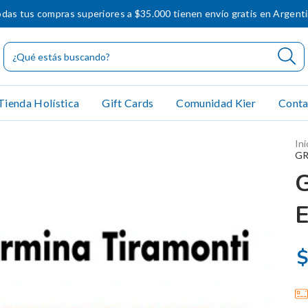
das tus compras superiores a $35.000 tienen envío gratis en Argent
Tienda Holística
Gift Cards
Comunidad Kier
Conta
Ini
GR
$