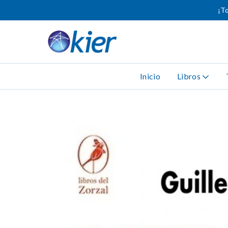
¡To
Inicio
Libros