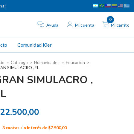
ina!
0
Ayuda
Mi cuenta
Mi carrito
cto
Comunidad Kier
cio
>
Catalogo
>
Humanidades
>
Educacion
>
AN SIMULACRO , EL
GRAN SIMULACRO ,
EL
22.500,00
3
cuotas sin interés de
$7.500,00