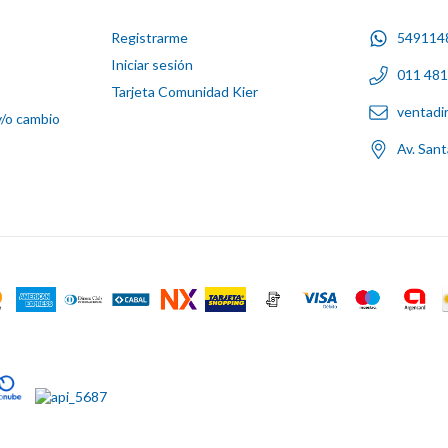
Registrarme
549114
Iniciar sesión
011 48
Tarjeta Comunidad Kier
ventadi
y/o cambio
Av. San