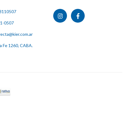
8110507
11-0507
recta@kier.com.ar
ta Fe 1260, CABA.