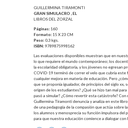
GUILLERMINA TIRAMONTI
GRAN SIMULACRO , EL
LIBROS DEL ZORZAL
Páginas:
160
Formato:
15 X 23 CM
Peso:
0.3 kgs.
ISBN:
9789875998162
Las evaluaciones disponibles muestran que en nuest
lo que requiere el mundo contemporáneo; los docente
la escolaridad obligatoria, y los jóvenes no egresan p
COVID-19 terminó de correr el velo que cubría este f
cualquier mejora en materia de educación. Pero ¿cómo
que se proponía igualador, de principios del siglo xx,
origen de los estudiantes? ¿Qué se hizo tan mal para
pasó a simular? ¿Cómo revertir esta catástrofe? Con 
Guillermina Tiramonti denuncia y analiza en este libro 
de una pedagogía de la compasión que actúa sobre la
los alumnos y menosprecia su función impulsora del p
para que nuestra educación comience a dialogar con l