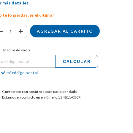
r más detalles
 te lo pierdas, es el último!
tregas para el CP:
CAMBIAR CP
Medios de envío
CALCULAR
 sé mi código postal
Contactate con nosotros ante cualquier duda.
Estamos en contacto en el número 11 4811-0507.