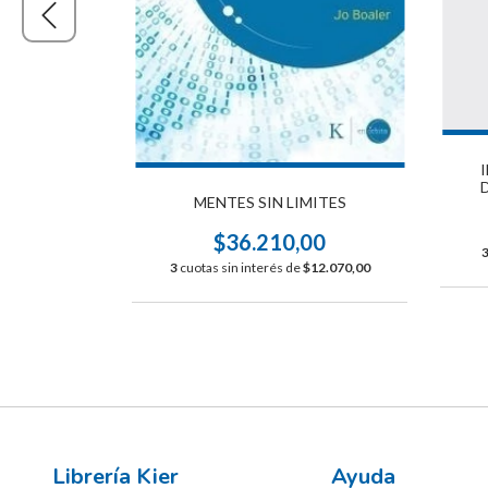
ERSIDAD
A
MENTES SIN LIMITES
00
$36.210,00
$8.000,00
3
cuotas sin interés de
$12.070,00
Librería Kier
Ayuda