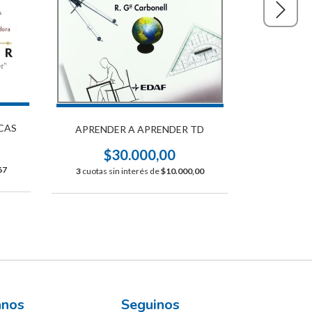
SER DI
CAS
APRENDER A APRENDER TD
$
$30.000,00
3
cuotas s
67
3
cuotas sin interés de
$10.000,00
ános
Seguinos